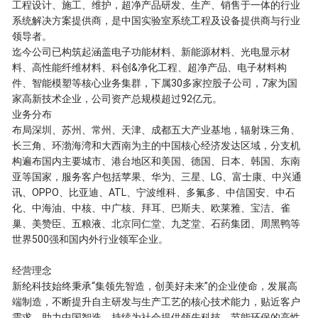
工程设计、施工、维护，超净产品研发、生产、销售于一体的行业
系统解决方案提供商，是中国实验室系统工程及设备提供商与行业
领导者。
迄今公司已构筑起涵盖电子功能材料、新能源材料、光电显示材
料、高性能纤维材料、科创&净化工程、超净产品、电子材料构
件、智能模塑等核心业务集群，下属30多家控股子公司，7家为国
家高新技术企业，公司资产总规模超过92亿元。
业务分布
布局深圳、苏州、常州、天津、成都五大产业基地，辐射珠三角、
长三角、环渤海湾和大西南为主的中国核心经济发达区域，分支机
构遍布国内主要城市、港台地区和美国、德国、日本、韩国、东南
亚等国家，服务客户包括苹果、华为、三星、LG、富士康、中兴通
讯、OPPO、比亚迪、ATL、宁波维科、多氟多、中信国安、中石
化、中海油、中核、中广核、拜耳、巴斯夫、欧莱雅、宝洁、雀
巢、美赞臣、五粮液、北京同仁堂、九芝堂、石药集团、周黑鸭等
世界500强和国内外行业领军企业。
经营理念
新纶科技始终秉承“集领先智造，创美好未来”的企业使命，发展高
端制造，不断提升自主研发与生产工艺的核心技术能力，贴近客户
需求，助力中国智造，持续为社会提供领先科技、节能环保的高性